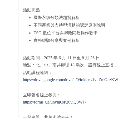
活動亮點
國際永續分類法趨勢解析
不同產業與支持型活動的認定原則說明
ESG 數位平台與聯徵問卷操作教學
實務經驗分享與案例解析
活動期間：2025 年 6 月 11 日至 8 月 26 日
地點：北、中、南共辦理 18 場次，設有線上直播
活動議程連結：
https://drive.google.com/drive/u/0/folders/1v
立即報名線上參與：
https://forms.gle/unyhj6sP26yiQ3WJ7
一起參與，共創永續未來！