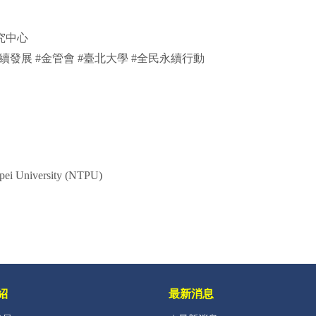
究中心
永續發展 #金管會 #臺北大學 #全民永續行動
i University (NTPU)
紹
最新消息